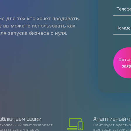
Телеф
е для тех кто хочет продавать.
 вы можете использовать как
Комме
я запуска бизнеса с нуля.
Оста
заяв
облюдаем сроки
Адаптивный д
акопленный опыт позволяет
Сайт будет адапти
казать услугу в срок
все виды устройст