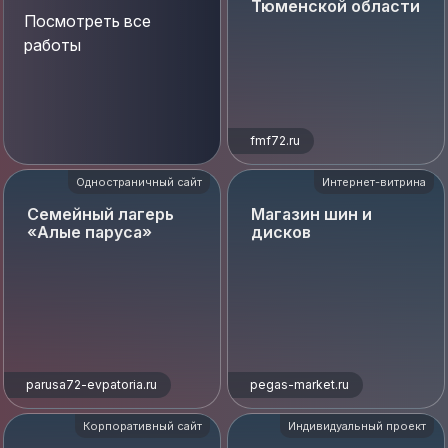
Тюменской области
Посмотреть все
работы
fmf72.ru
Одностраничный сайт
Интернет-витрина
Семейный лагерь
Магазин шин и
«Алые паруса»
дисков
parusa72-evpatoria.ru
pegas-market.ru
Корпоративный сайт
Индивидуальный проект