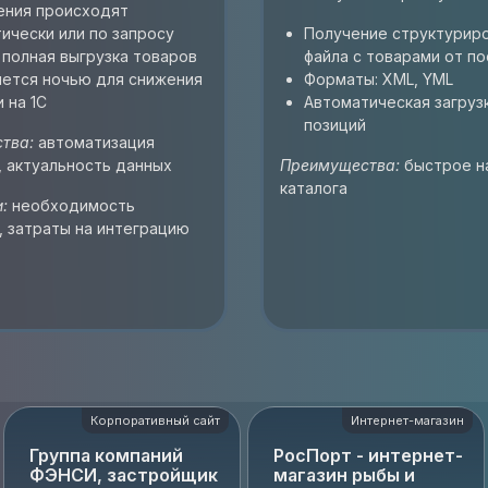
ения происходят
ически или по запросу
Получение структурир
полная выгрузка товаров
файла с товарами от п
ется ночью для снижения
Форматы: XML, YML
и на 1С
Автоматическая загруз
позиций
тва:
автоматизация
 актуальность данных
Преимущества:
быстрое н
каталога
:
необходимость
, затраты на интеграцию
Корпоративный сайт
Интернет-магазин
Группа компаний
РосПорт - интернет-
ФЭНСИ, застройщик
магазин рыбы и