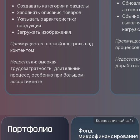
Обновл
Создавать категории и разделы
автомат
Заполнять описания товаров
Обычно 
Указывать характеристики
выполня
продукции
нагрузк
Загружать изображения
Преимущес
Преимущества:
полный контроль над
процессов,
контентом
Недостатки
Недостатки:
высокая
доработок
трудозатратность, длительный
процесс, особенно при большом
ассортименте
Корпоративный сайт
Портфолио
Фонд
микрофинансирования