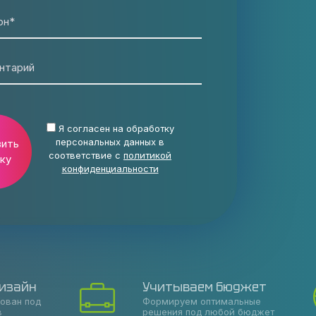
он*
нтарий
Я согласен на обработку
персональных данных в
вить
соответствие с
политикой
ку
конфиденциальности
изайн
Учитываем бюджет
рован под
Формируем оптимальные
в
решения под любой бюджет