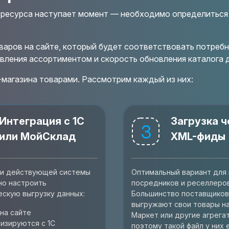
б-ресурса наступает момент — необходимо определиться
варов на сайте, который будет соответствовать потреб
авления ассортиментом и скорость обновления каталога 
магазина товарами. Рассмотрим каждый из них:
Интеграция с 1С
Загрузка ч
3
или МойСклад
XML-фиды
ии действующей системы
Оптимальный вариант для
но настроить
посредников и реселлеров
ескую выгрузку данных:
Большинство поставщиков
выгружают свои товары н
на сайте
Маркет или другие агрега
изируются с 1С
поэтому такой файл у них 