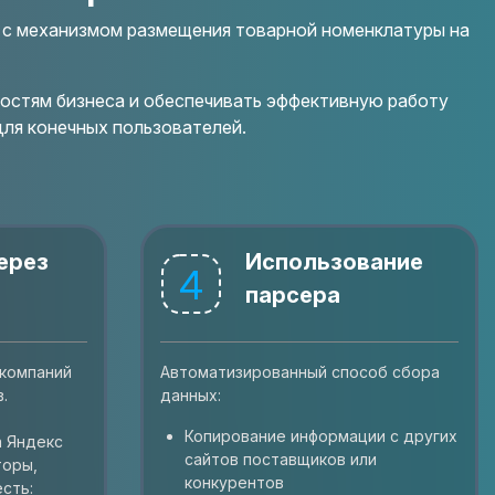
 с механизмом размещения товарной номенклатуры на
ностям бизнеса и обеспечивать эффективную работу
для конечных пользователей.
ерез
Использование
4
парсера
 компаний
Автоматизированный способ сбора
.
данных:
Копирование информации с других
а Яндекс
сайтов поставщиков или
торы,
конкурентов
есть: