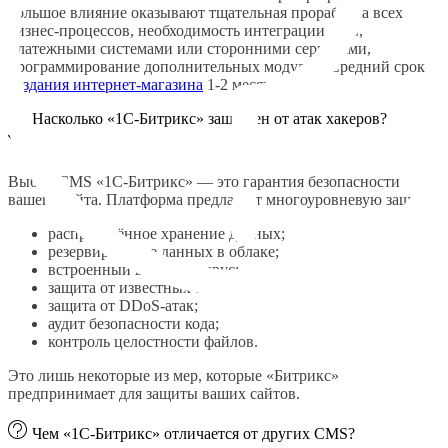
большое влияние оказывают тщательная проработка всех
бизнес-процессов, необходимость интеграции с 1С,
платежными системами или сторонними сервисами,
программирование дополнительных модулей. Средний срок
создания интернет-магазина
1-2 месяца.
Насколько «1С-Битрикс» защищен от атак хакеров?
Выбор CMS «1С-Битрикс» — это гарантия безопасности
вашего сайта. Платформа предлагает многоуровневую защиту:
распределённое хранение данных;
резервирование данных в облаке;
встроенный веб-антивирус;
защита от известных атак;
защита от DDoS-атак;
аудит безопасности кода;
контроль целостности файлов.
Это лишь некоторые из мер, которые «Битрикс»
предпринимает для защиты ваших сайтов.
Чем «1С-Битрикс» отличается от других CMS?