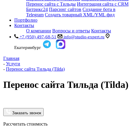
Перенос сайта с Тильды
Интеграция сайта с CRM
Битрикс24
Парсинг сайтов
Создание бота в
Telegram
Создать товарный XML/YML фид
Портфолио
Контакты
О компании
Вопросы и ответы
Контакты
+7 (950) 497-68-51
info@studio-expert.ru
Екатеринбург
Главная
-
Услуги
-
Перенос сайта Тильда (Tilda)
Перенос сайта Тильда (Tilda)
Заказать звонок
Рассчитать стоимость