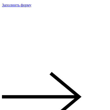
Заполнить форму
Готовые сайты
Готовое решение — это полностью функционирующий сайт с
предустановленным дизайном и базовым набором
инструментов.