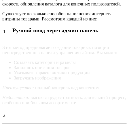
скорость обновления каталога для конечных пользователей.
Существует несколько способов наполнения интернет-
витрины товарами. Рассмотрим каждый из них:
Ручной ввод через админ панель
1
Этот метод предполагает создание товарных позиций
непосредственно в панели управления сайтом. Вы можете:
Создавать категории и разделы
Заполнять описания товаров
Указывать характеристики продукции
Загружать изображения
Преимущества:
полный контроль над контентом
Недостатки:
высокая трудозатратность, длительный процесс,
особенно при большом ассортименте
Интеграция с 1С или МойСклад
2