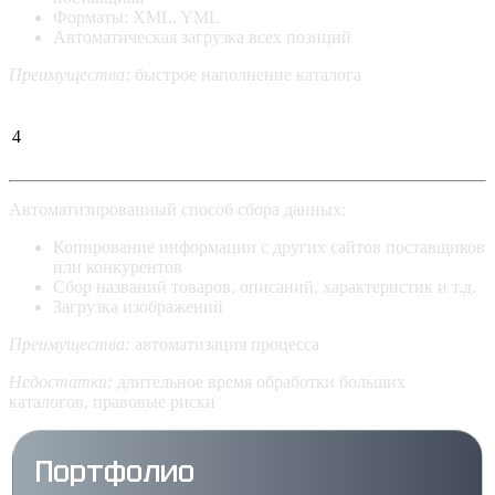
Форматы: XML, YML
Автоматическая загрузка всех позиций
Преимущества:
быстрое наполнение каталога
Использование
4
парсера
Автоматизированный способ сбора данных:
Копирование информации с других сайтов поставщиков
или конкурентов
Сбор названий товаров, описаний, характеристик и т.д.
Загрузка изображений
Преимущества:
автоматизация процесса
Недостатки:
длительное время обработки больших
каталогов, правовые риски
Портфолио