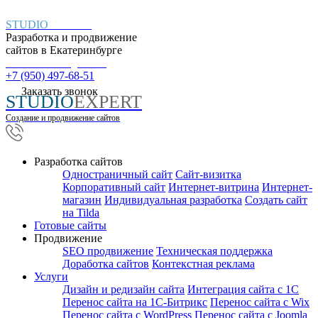
STUDIO
EXPERT
Разработка и продвижение
сайтов в
Екатеринбурге
Пн. – Пт.: с 9:00 до 18:00
+7 (950) 497-68-51
Заказать звонок
STUDIO
EXPERT
Создание и продвижение сайтов
Разработка сайтов
Одностраничный сайт
Cайт-визитка
Корпоративный сайт
Интернет-витрина
Интернет-
магазин
Индивидуальная разработка
Создать сайт
на Tilda
Готовые сайты
Продвижение
SEO продвижение
Техническая поддержка
Доработка сайтов
Контекстная реклама
Услуги
Дизайн и редизайн сайта
Интеграция сайта с 1С
Перенос сайта на 1С-Битрикс
Перенос сайта с Wix
Перенос сайта с WordPress
Перенос сайта с Joomla