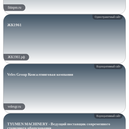
fitinpm.ru
Одностраничный сайт
ЖК1961
ЖК1961.рф
Корпоративный сайт
Veles Group Консалтинговая компания
velesgr.ru
Корпоративный сайт
TYUMEN MACHINERY - Ведущий поставщик современного
станочного оборудования