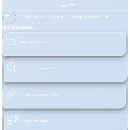
Далее
3. Какие инструменты потребуются для
продвижения?
Контекстная реклама
SEO-оптимизация сайта
Реклама в социальных сетях
Работа с репутацией