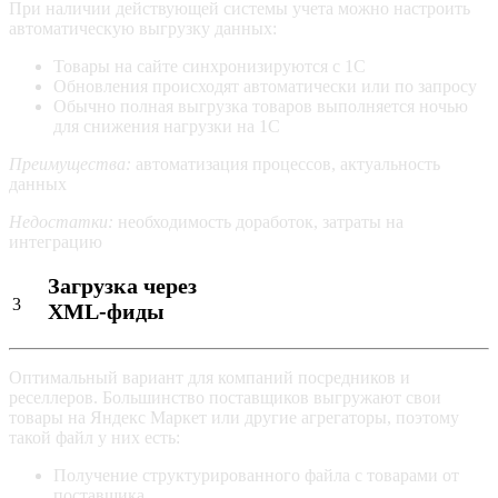
При наличии действующей системы учета можно настроить
автоматическую выгрузку данных:
Товары на сайте синхронизируются с 1С
Обновления происходят автоматически или по запросу
Обычно полная выгрузка товаров выполняется ночью
для снижения нагрузки на 1С
Преимущества:
автоматизация процессов, актуальность
данных
Недостатки:
необходимость доработок, затраты на
интеграцию
Загрузка через
3
XML-фиды
Оптимальный вариант для компаний посредников и
реселлеров. Большинство поставщиков выгружают свои
товары на Яндекс Маркет или другие агрегаторы, поэтому
такой файл у них есть:
Получение структурированного файла с товарами от
поставщика