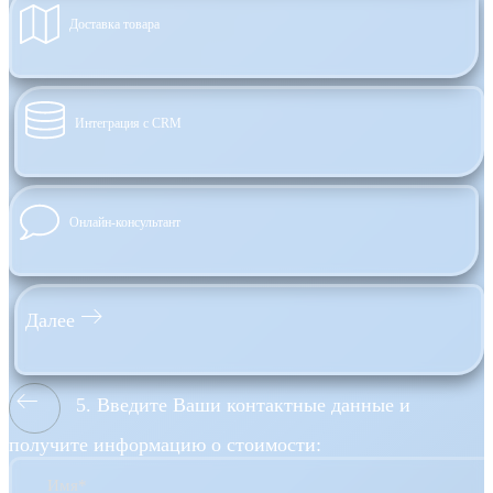
Доставка товара
Интеграция с CRM
Онлайн-консультант
Далее
5. Введите Ваши контактные данные и
получите информацию о стоимости:
Имя*