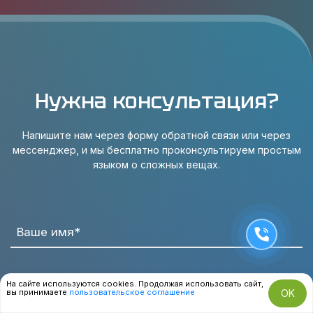
Нужна консультация?
Напишите нам через форму обратной связи или через
мессенджер, и мы бесплатно проконсультируем простым
языком о сложных вещах.
Ваше имя*
На сайте используются cookies. Продолжая использовать сайт,
вы принимаете
пользовательское соглашение
OK
Телефон*
Эл.почта