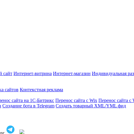
й сайт
Интернет-витрина
Интернет-магазин
Индивидуальная раз
ка сайтов
Контекстная реклама
енос сайта на 1С-Битрикс
Перенос сайта с Wix
Перенос сайта с 
в
Создание бота в Telegram
Создать товарный XML/YML фид
ург