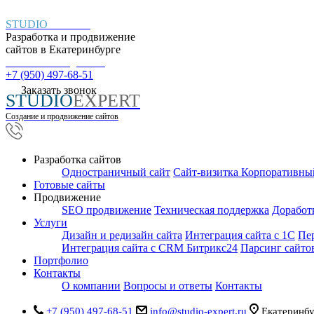
STUDIO
EXPERT
Разработка и продвижение
сайтов в
Екатеринбурге
Пн. – Пт.: с 9:00 до 18:00
+7 (950) 497-68-51
Заказать звонок
STUDIO
EXPERT
Создание и продвижение сайтов
Разработка сайтов
Одностраничный сайт
Cайт-визитка
Корпоративны
Готовые сайты
Продвижение
SEO продвижение
Техническая поддержка
Доработ
Услуги
Дизайн и редизайн сайта
Интеграция сайта с 1С
Пер
Интеграция сайта с CRM Битрикс24
Парсинг сайто
Портфолио
Контакты
О компании
Вопросы и ответы
Контакты
+7 (950) 497-68-51
info@studio-expert.ru
Екатеринб