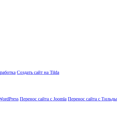
работка
Создать сайт на Tilda
WordPress
Перенос сайта с Joomla
Перенос сайта с Тильды