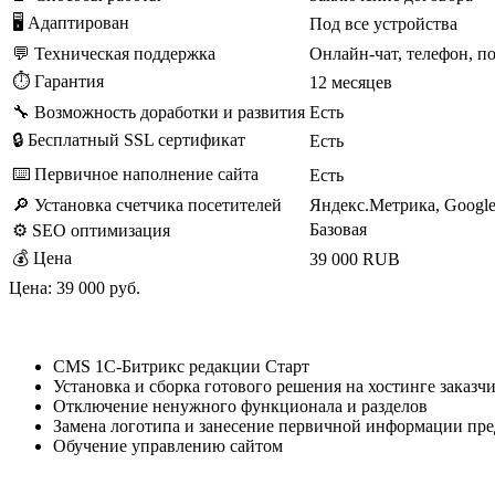
🖥 Адаптирован
Под все устройства
💬 Техническая поддержка
Онлайн-чат, телефон, п
⏱️ Гарантия
12 месяцев
🔧 Возможность доработки и развития
Есть
🔒 Бесплатный SSL сертификат
Есть
⌨️ Первичное наполнение сайта
Есть
🔎 Установка счетчика посетителей
Яндекс.Метрика, Google 
Базовая
⚙️ SEO оптимизация
💰 Цена
39 000 RUB
Цена:
39 000 руб.
Что входит в цену готового решения?
CMS 1C-Битрикс редакции Старт
Установка и сборка готового решения на хостинге заказчи
Отключение ненужного функционала и разделов
Замена логотипа и занесение первичной информации пре
Обучение управлению сайтом