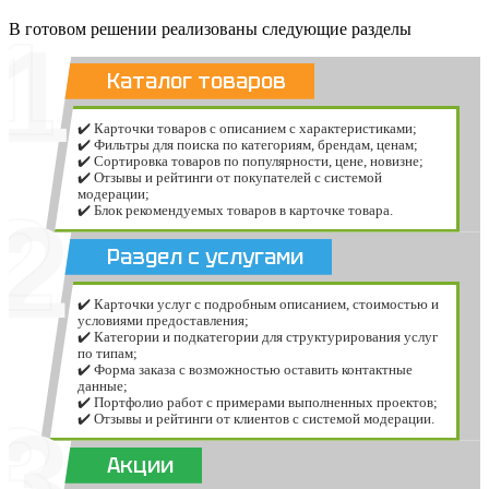
1
В готовом решении реализованы следующие разделы
Каталог товаров
✔️ Карточки товаров с описанием с характеристиками;
✔️ Фильтры для поиска по категориям, брендам, ценам;
✔️ Сортировка товаров по популярности, цене, новизне;
✔️ Отзывы и рейтинги от покупателей с системой
модерации;
2
✔️ Блок рекомендуемых товаров в карточке товара.
Раздел с услугами
✔️ Карточки услуг с подробным описанием, стоимостью и
условиями предоставления;
✔️ Категории и подкатегории для структурирования услуг
по типам;
✔️ Форма заказа с возможностью оставить контактные
данные;
✔️ Портфолио работ с примерами выполненных проектов;
3
✔️ Отзывы и рейтинги от клиентов с системой модерации.
Акции