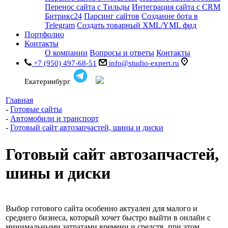
Перенос сайта с Тильды
Интеграция сайта с CRM
Битрикс24
Парсинг сайтов
Создание бота в
Telegram
Создать товарный XML/YML фид
Портфолио
Контакты
О компании
Вопросы и ответы
Контакты
+7 (950) 497-68-51
info@studio-expert.ru
Екатеринбург
Главная
-
Готовые сайты
-
Автомобили и транспорт
-
Готовый сайт автозапчастей, шины и диски
Готовый сайт автозапчастей,
шины и диски
Выбор готового сайта особенно актуален для малого и
среднего бизнеса, который хочет быстро выйти в онлайн с
минимальными затратами времени и средств, при этом