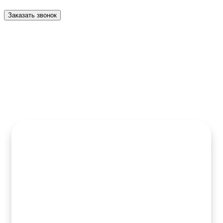
Заказать звонок
Другие решения из раздела
Автомобили и транспорт
Готовое решение — это полностью функционирующий сайт с
предустановленным дизайном и базовым набором
инструментов.