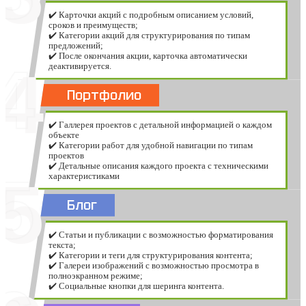
✔️ Карточки акций с подробным описанием условий,
сроков и преимуществ;
✔️ Категории акций для структурирования по типам
предложений;
✔️ После окончания акции, карточка автоматически
4
деактивируется.
Портфолио
✔️ Галлерея проектов с детальной информацией о каждом
объекте
✔️ Категории работ для удобной навигации по типам
проектов
✔️ Детальные описания каждого проекта с техническими
5
характеристиками
Блог
✔️ Статьи и публикации с возможностью форматирования
текста;
✔️ Категории и теги для структурирования контента;
✔️ Галереи изображений с возможностью просмотра в
полноэкранном режиме;
✔️ Социальные кнопки для шеринга контента.