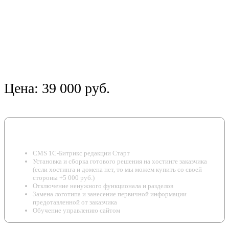
развития
🔒 Бесплатный SSL сертификат
Есть
⌨️ Первичное наполнение сайта
Есть
🔎 Установка счетчика
Яндекс.Метрика, Google
посетителей
Analytics
⚙️ SEO оптимизация
Базовая
💰 Цена
39 000 RUB
Цена:
39 000 руб.
Что входит в цену готового решения?
CMS 1C-Битрикс редакции Старт
Установка и сборка готового решения на хостинге заказчика
(если хостинга и домена нет, то мы можем купить со своей
стороны +5 000 руб.)
Отключение ненужного функционала и разделов
Замена логотипа и занесение первичной информации
предотавленной от заказчика
Обучение управлению сайтом