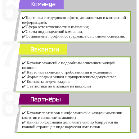
6
Команда
✔️Карточки сотрудников с фото, должностью и контактной
информацией;
✔️Сфера ответственности в компании;
✔️Схема подразделений компании;
7
✔️Социальные профили сотрудников с прямыми ссылками.
Вакансии
✔️ Каталог вакансий с подробным описанием каждой
позиции
✔️ Карточки вакансий с требованиями и условиями
✔️ Форма подачи заявки с прикреплением документов
✔️ Контакты отдела кадров
8
✔️ Статистика по откликам на вакансии
Партнёры
✔️ Каталог партнёров с информацией о каждой компании
(логотип и название компании)
✔️ Данная информация дополнительно дублируется на
главной странице в виде карусели логотипов