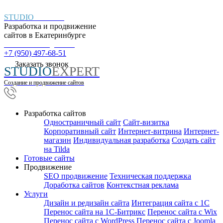
STUDIO
EXPERT
Разработка и продвижение
сайтов в
Екатеринбурге
Пн. – Пт.: с 9:00 до 18:00
+7 (950) 497-68-51
Заказать звонок
STUDIO
EXPERT
Создание и продвижение сайтов
Разработка сайтов
Одностраничный сайт
Cайт-визитка
Корпоративный сайт
Интернет-витрина
Интернет-
магазин
Индивидуальная разработка
Создать сайт
на Tilda
Готовые сайты
Продвижение
SEO продвижение
Техническая поддержка
Доработка сайтов
Контекстная реклама
Услуги
Дизайн и редизайн сайта
Интеграция сайта с 1С
Перенос сайта на 1С-Битрикс
Перенос сайта с Wix
Перенос сайта с WordPress
Перенос сайта с Joomla