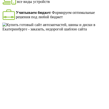
все виды устройств
Учитываем бюджет
Формируем оптимальные
решения под любой бюджет
Готовый сайт интернет-магазина шины и диски . В готовом
решении реализованы следующие разделы: Каталог товаров,
Раздел с услугами, Портфолио, Акции, Блог, Новости,
Команда, Вакансии, Партнёры, Лицензии и сертификаты,
Контакты.
🏷️ Тип сайта
Интернет-магазин
🏷️ CMS
1С-Битрикс
⏱️ Срок внедрения
5 дней
📝 Способы работы
Заключение договора
🖥 Адаптирован
Под все устройства
💬 Техническая поддержка
Онлайн-чат, телефон, почта
⏱️ Гарантия
12 месяцев
🔧 Возможность доработки и
Есть