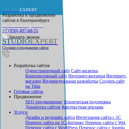
STUDIO
EXPERT
Разработка и продвижение
сайтов в
Екатеринбурге
Пн. – Пт.: с 9:00 до 18:00
+7 (950) 497-68-51
Заказать звонок
STUDIO
EXPERT
Создание и продвижение сайтов
Разработка сайтов
Одностраничный сайт
Cайт-визитка
Корпоративный сайт
Интернет-витрина
Интернет-
магазин
Индивидуальная разработка
Создать сайт
на Tilda
Готовые сайты
Продвижение
SEO продвижение
Техническая поддержка
Доработка сайтов
Контекстная реклама
Услуги
Дизайн и редизайн сайта
Интеграция сайта с 1С
Перенос сайта на 1С-Битрикс
Перенос сайта с Wix
Перенос сайта с WordPress
Перенос сайта с Joomla