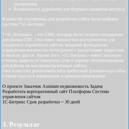
восприятия;
Возможность доработки для будущего развития ресурса;
В качестве платформы для разработки сайта была выбрана
система *1С-Битрикс.
*«1С-Битрикс» – это CMS, которая была создана специально
для рынка СНГ. Она имеет множество инструментов для
создания и управления сайтом, мощный функционал
управления контентом, интеграцию с различными сервисами
и многое другое. Кроме того, «1С-Битрикс» имеет высокую
степень защиты от хакерских атак и хорошо оптимизирована
для работы на высоконагруженных сайтах.
Она позволяет реализовать весь требуемый функционал сайта,
а также проста в управлении и администрировании.
О проекте
Заказчик
Assistant недвижимость
Задача
Разработать корпоративный сайт
Платформа
Система
управления сайтом
1С-Битрикс
Срок разработки
~ 30 дней
3. Результат