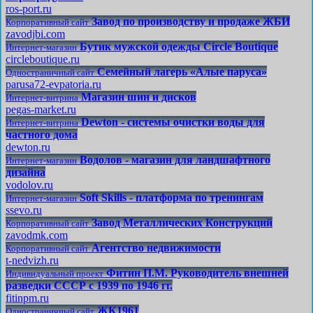
ros-port.ru
Завод по производству и продаже ЖБИ
Корпоративный сайт
zavodjbi.com
Бутик мужской одежды Circle Boutique
Интернет-магазин
circleboutique.ru
Семейный лагерь «Алые паруса»
Одностраничный сайт
parusa72-evpatoria.ru
Магазин шин и дисков
Интернет-витрина
pegas-market.ru
Dewton - системы очистки воды для
Интернет-витрина
частного дома
dewton.ru
Водолов - магазин для ландшафтного
Интернет-магазин
дизайна
vodolov.ru
Soft Skills - платформа по тренингам
Интернет-магазин
ssevo.ru
Завод Металлических Конструкций
Корпоративный сайт
zavodmk.com
Агентство недвижимости
Корпоративный сайт
t-nedvizh.ru
Фитин П.М. Руководитель внешней
Индивидуальный проект
разведки СССР с 1939 по 1946 гг.
fitinpm.ru
ЖК1961
Одностраничный сайт