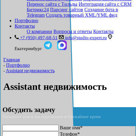
Перенос сайта с Тильды
Интеграция сайта с CRM
Битрикс24
Парсинг сайтов
Создание бота в
Telegram
Создать товарный XML/YML фид
Портфолио
Контакты
О компании
Вопросы и ответы
Контакты
+7 (950) 497-68-51
info@studio-expert.ru
Екатеринбург
Главная
-
Портфолио
-
Assistant недвижимость
Assistant недвижимость
Обсудить задачу
Напишите нам и мы перезвоним в ближайшее время
Ваше имя*
Телефон*