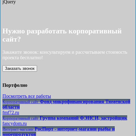
jQuery
Нужно разработать корпоративный
сайт?
Закажите звонок: консультируем и рассчитываем стоимость
проекта бесплатно!
Заказать звонок
Портфолио
Посмотреть все работы
Фонд микрофинансирования Тюменской
Корпоративный сайт
области
fmf72.ru
Группа компаний ФЭНСИ, застройщик
Корпоративный сайт
fancydom.ru
РосПорт - интернет-магазин рыбы и
Интернет-магазин
морепродуктов