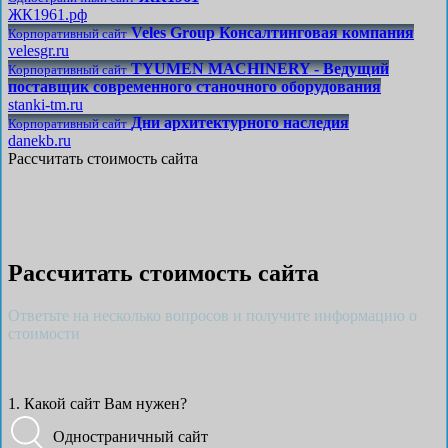
ЖК1961.рф
Veles Group Консалтинговая компания
Корпоративный сайт
velesgr.ru
TYUMEN MACHINERY - Ведущий
Корпоративный сайт
поставщик современного станочного оборудования
stanki-tm.ru
Дни архитектурного наследия
Корпоративный сайт
danekb.ru
Рассчитать стоимость сайта
Рассчитать стоимость сайта
Ответьте на несколько вопросов и получите информацию о
стоимости
1. Какой сайт Вам нужен?
Одностраничный сайт