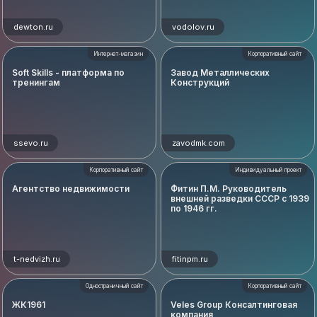
dewton.ru
vodolov.ru
Интернет-магазин
Корпоративный сайт
Soft Skills - платформа по
Завод Металлических
тренингам
Конструкций
ssevo.ru
zavodmk.com
Корпоративный сайт
Индивидуальный проект
Агентство недвижимости
Фитин П.М. Руководитель
внешней разведки СССР с 1939
по 1946 гг.
t-nedvizh.ru
fitinpm.ru
Одностраничный сайт
Корпоративный сайт
ЖК1961
Veles Group Консалтинговая
компания