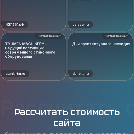
ЖК1961.рф
velesgr.ru
Корпоративный сайт
Корпоративный сайт
TYUMEN MACHINERY -
Дни архитектурного наследия
Ведущий поставщик
современного станочного
оборудования
stanki-tm.ru
danekb.ru
Рассчитать 
Рассчитать стоимость
сайта
Ответьте на несколько вопросов и получите информацию