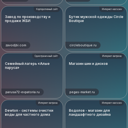
Корпоративный сайт
Интернет-магазин
Завод по производству и
Бутик мужской одежды Circle
продаже ЖБИ
Boutique
zavodjbi.com
circleboutique.ru
Одностраничный сайт
Интернет-витрина
Семейный лагерь «Алые
Магазин шин и дисков
паруса»
parusa72-evpatoria.ru
pegas-market.ru
Интернет-витрина
Интернет-магазин
Dewton - системы очистки
Водолов - магазин для
воды для частного дома
ландшафтного дизайна