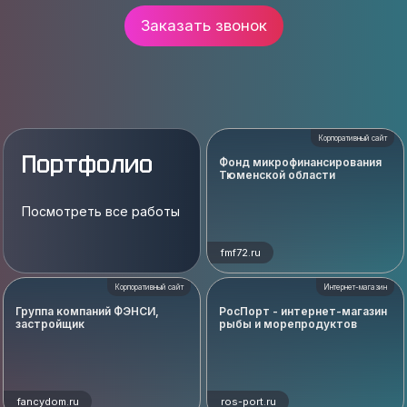
Заказать звонок
Корпоративный сайт
Портфолио
Фонд микрофинансирования
Тюменской области
Посмотреть все работы
fmf72.ru
Корпоративный сайт
Интернет-магазин
Группа компаний ФЭНСИ,
РосПорт - интернет-магазин
застройщик
рыбы и морепродуктов
fancydom.ru
ros-port.ru