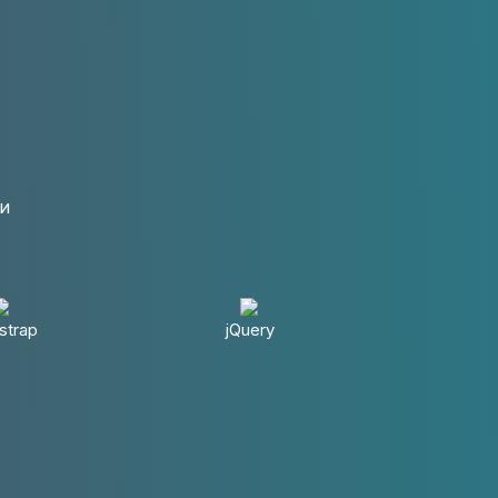
ки
strap
jQuery