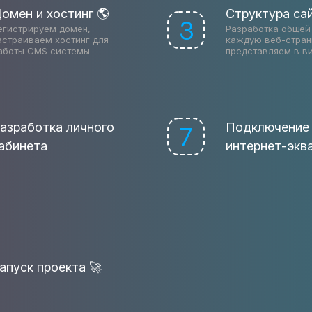
омен и хостинг 🌎
Структура са
3
егистрируем домен,
Разработка общей 
астраиваем хостинг для
каждую веб-стран
аботы CMS системы
представляем в в
азработка личного
Подключение
7
абинета
интернет-экв
апуск проекта 🚀