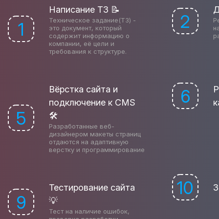
Написание ТЗ 📝
Д
2
Техническое задание(ТЗ) -
Р
1
это документ, который
н
содержит информацию о
р
компании, её цели и
требования к структуре.
Вёрстка сайта и
Р
6
подключение к CMS
к
5
🛠
Разработанные веб-
дизайнером макеты страниц
отдаются на адаптивную
верстку и программирование
10
Тестирование сайта
З
9
💡
Тест на наличие ошибок,