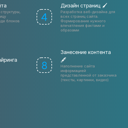
йта
Дизайн страниц 🖌
структуры,
Разработка веб-дизайна для
4
ицу
всех страниц сайта.
иде блоков
Формирование нужного
впечатления фактами и
образами
Занесение контента
айринга
🖋
8
Наполнение сайта
информацией
представленной от заказчика
(тексты, картинки, видео)