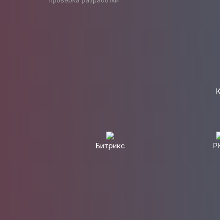
проверка разработки
К
Битрикс
P