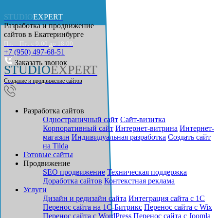
STUDIO
EXPERT
Разработка и продвижение
сайтов в
Екатеринбурге
Пн. – Пт.: с 9:00 до 18:00
+7 (950) 497-68-51
Заказать звонок
STUDIO
EXPERT
Создание и продвижение сайтов
Разработка сайтов
Одностраничный сайт
Cайт-визитка
Корпоративный сайт
Интернет-витрина
Интернет-
магазин
Индивидуальная разработка
Создать сайт
на Tilda
Готовые сайты
Продвижение
SEO продвижение
Техническая поддержка
Доработка сайтов
Контекстная реклама
Услуги
Дизайн и редизайн сайта
Интеграция сайта с 1С
Перенос сайта на 1С-Битрикс
Перенос сайта с Wix
Перенос сайта с WordPress
Перенос сайта с Joomla