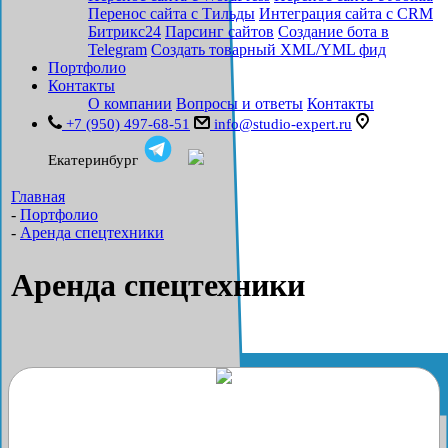
Перенос сайта с Тильды
Интеграция сайта с CRM
Битрикс24
Парсинг сайтов
Создание бота в
Telegram
Создать товарный XML/YML фид
Портфолио
Контакты
О компании
Вопросы и ответы
Контакты
+7 (950) 497-68-51
info@studio-expert.ru
Екатеринбург
Главная
-
Портфолио
-
Аренда спецтехники
Аренда спецтехники