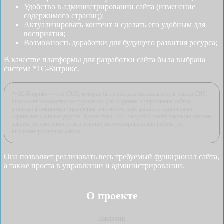
Удобство в администрировании сайта (изменение
содержимого страниц);
Актуализировать контент и сделать его удобным для
восприятия;
Возможность доработки для будущего развития ресурса;
В качестве платформы для разработки сайта была выбрана
система *1С-Битрикс.
*«1С-Битрикс» – это CMS, которая была создана специально для рынка СНГ.
Она имеет множество инструментов для создания и управления сайтом,
мощный функционал управления контентом, интеграцию с различными
сервисами и многое другое. Кроме того, «1С-Битрикс» имеет высокую степень
защиты от хакерских атак и хорошо оптимизирована для работы на
высоконагруженных сайтах.
Она позволяет реализовать весь требуемый функционал сайта,
а также проста в управлении и администрировании.
О проекте
Заказчик