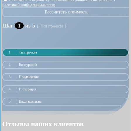
политикой конфиденциальности
Рассчитать стоимость
Шаг
1
из 5
{ Тип проекта }
1
Тип проекта
2
Конкуренты
3
Продвижение
4
Интеграция
5
Ваши контакты
Отзывы наших клиентов