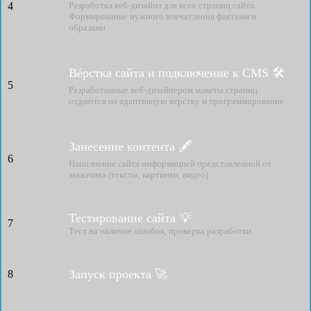
4
Разработка веб-дизайна для всех страниц сайта.
Формирование нужного впечатления фактами и
образами
Вёрстка сайта и подключение к CMS 🛠
5
Разработанные веб-дизайнером макеты страниц
отдаются на адаптивную верстку и программирование
Занесение контента 🖋
6
Наполнение сайта информацией представленной от
заказчика (тексты, картинки, видео)
Тестирование сайта 💡
7
Тест на наличие ошибок, проверка разработки
Запуск проекта 🚀
8