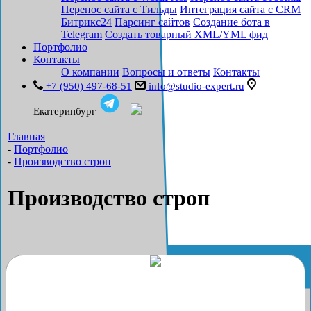
Перенос сайта с Тильды
Интеграция сайта с CRM
Битрикс24
Парсинг сайтов
Создание бота в
Telegram
Создать товарный XML/YML фид
Портфолио
Контакты
О компании
Вопросы и ответы
Контакты
+7 (950) 497-68-51
info@studio-expert.ru
Екатеринбург
Главная
-
Портфолио
-
Производство строп
Производство строп