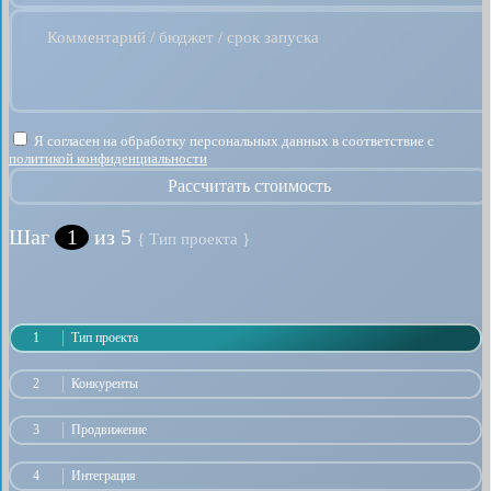
Комментарий / бюджет / срок запуска
Я согласен на обработку персональных данных в соответствие с
политикой конфиденциальности
Рассчитать стоимость
Шаг
1
из 5
{ Тип проекта }
1
Тип проекта
2
Конкуренты
3
Продвижение
4
Интеграция