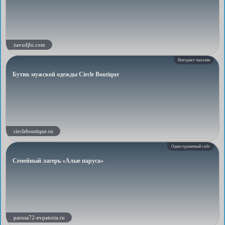
zavodjbi.com
Интернет-магазин
Бутик мужской одежды Circle Boutique
circleboutique.ru
Одностраничный сайт
Семейный лагерь «Алые паруса»
parusa72-evpatoria.ru