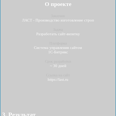
О проекте
Заказчик
ЛАСТ - Производство изготовление строп
Задача
Разработать cайт-визитку
Платформа
Система управления сайтом
1С-Битрикс
Срок разработки
~ 30 дней
Ссылка на сайт
https://last.ru
3. Результат