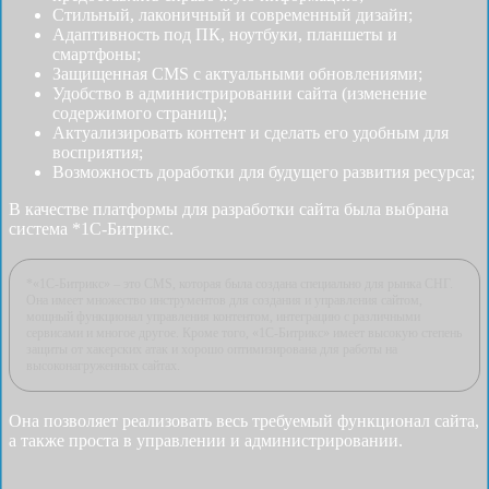
Стильный, лаконичный и современный дизайн;
Адаптивность под ПК, ноутбуки, планшеты и
смартфоны;
Защищенная CMS с актуальными обновлениями;
Удобство в администрировании сайта (изменение
содержимого страниц);
Актуализировать контент и сделать его удобным для
восприятия;
Возможность доработки для будущего развития ресурса;
В качестве платформы для разработки сайта была выбрана
система *1С-Битрикс.
*«1С-Битрикс» – это CMS, которая была создана специально для рынка СНГ.
Она имеет множество инструментов для создания и управления сайтом,
мощный функционал управления контентом, интеграцию с различными
сервисами и многое другое. Кроме того, «1С-Битрикс» имеет высокую степень
защиты от хакерских атак и хорошо оптимизирована для работы на
высоконагруженных сайтах.
Она позволяет реализовать весь требуемый функционал сайта,
а также проста в управлении и администрировании.