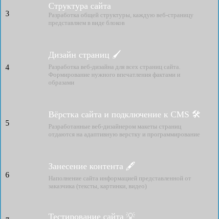
Структура сайта
3
Разработка общей структуры, каждую веб-страницу
представляем в виде блоков
Дизайн страниц 🖌
4
Разработка веб-дизайна для всех страниц сайта.
Формирование нужного впечатления фактами и
образами
Вёрстка сайта и подключение к CMS 🛠
5
Разработанные веб-дизайнером макеты страниц
отдаются на адаптивную верстку и программирование
Занесение контента 🖋
6
Наполнение сайта информацией представленной от
заказчика (тексты, картинки, видео)
Тестирование сайта 💡