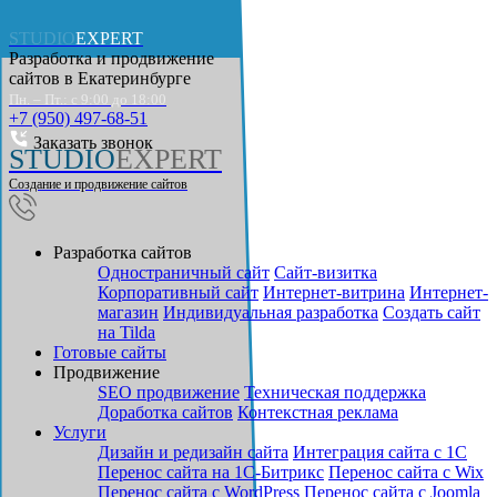
STUDIO
EXPERT
Разработка и продвижение
сайтов в
Екатеринбурге
Пн. – Пт.: с 9:00 до 18:00
+7 (950) 497-68-51
Заказать звонок
STUDIO
EXPERT
Создание и продвижение сайтов
Разработка сайтов
Одностраничный сайт
Cайт-визитка
Корпоративный сайт
Интернет-витрина
Интернет-
магазин
Индивидуальная разработка
Создать сайт
на Tilda
Готовые сайты
Продвижение
SEO продвижение
Техническая поддержка
Доработка сайтов
Контекстная реклама
Услуги
Дизайн и редизайн сайта
Интеграция сайта с 1С
Перенос сайта на 1С-Битрикс
Перенос сайта с Wix
Перенос сайта с WordPress
Перенос сайта с Joomla